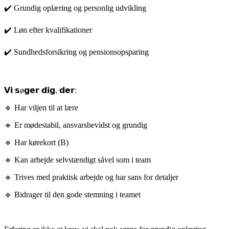
✔️ Grundig oplæring og personlig udvikling
✔️ Løn efter kvalifikationer
✔️ Sundhedsforsikring og pensionsopsparing
𝗩𝗶 𝘀ø𝗴𝗲𝗿 𝗱𝗶𝗴, 𝗱𝗲𝗿:
🔹 Har viljen til at lære
🔹 Er mødestabil, ansvarsbevidst og grundig
🔹 Har kørekort (B)
🔹 Kan arbejde selvstændigt såvel som i team
🔹 Trives med praktisk arbejde og har sans for detaljer
🔹 Bidrager til den gode stemning i teamet