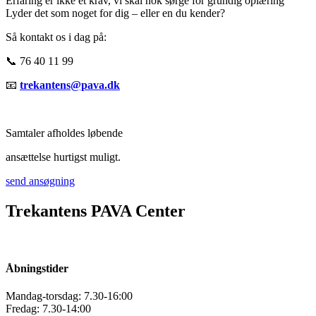
Erfaring er ikke et krav, vi skal nok sørge for grundig oplæring
Lyder det som noget for dig – eller en du kender?
Så kontakt os i dag på:
📞 76 40 11 99
📧
trekantens@pava.dk
Samtaler afholdes løbende
ansættelse hurtigst muligt.
send ansøgning
Trekantens PAVA Center
Åbningstider
Mandag-torsdag: 7.30-16:00
Fredag: 7.30-14:00